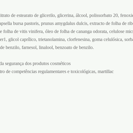
rato de estearato de glicerilo, glicerina, álcool, polissorbato 20, fenoxi
psella bursa pastoris, prunus amygdalus dulcis, extracto de folha de rib
e folha de vitis vinifera, óleo de folha de cananga odorata, celulose micro
r1, glicol caprílico, trietanolamina, clorfenesina, goma celulósica, sor
o de benzilo, farnesol, linalool, benzoato de benzilo.
da segurança dos produtos cosméticos
ntro de competências regulamentares e toxicológicas, martillac