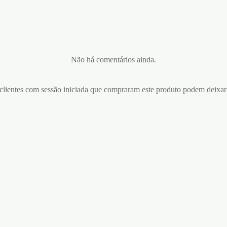
Não há comentários ainda.
lientes com sessão iniciada que compraram este produto podem deixar
O GOLD GEL
MARAL GEL
5
€
39,95