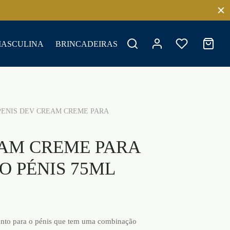
MASCULINA
BRINCADEIRAS
ENIS DEV CREAM CREME PARA
EAM CREME PARA
O PÉNIS 75ML
nto para o pénis que tem uma combinação