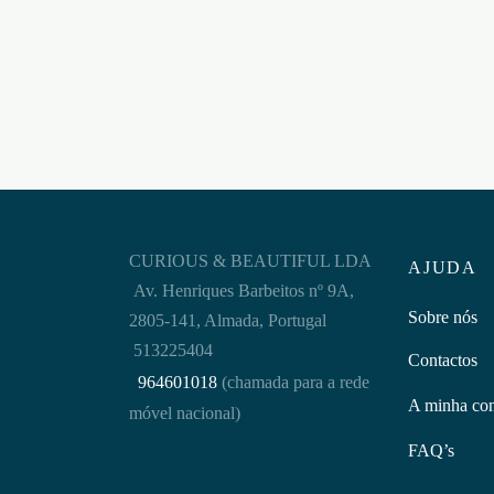
€
40,95
Adicion
Adicionar ao carrinho
CURIOUS & BEAUTIFUL LDA
AJUDA
Av. Henriques Barbeitos nº 9A,
Sobre nós
2805-141, Almada, Portugal
513225404
Contactos
964601018
(chamada para a rede
A minha co
móvel nacional)
FAQ’s