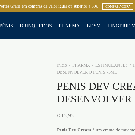
Portes Grátis em compras de valor igual ou superior a 59€
COMPRE AGORA
PÉNIS
BRINQUEDOS
PHARMA
BDSM
LINGERIE 
Início
/
PHARMA
/
ESTIMULANTES
/
P
DESENVOLVER O PÉNIS 75ML
PENIS DEV CR
DESENVOLVER 
€
15,95
Penis Dev Cream
é um creme de tratame