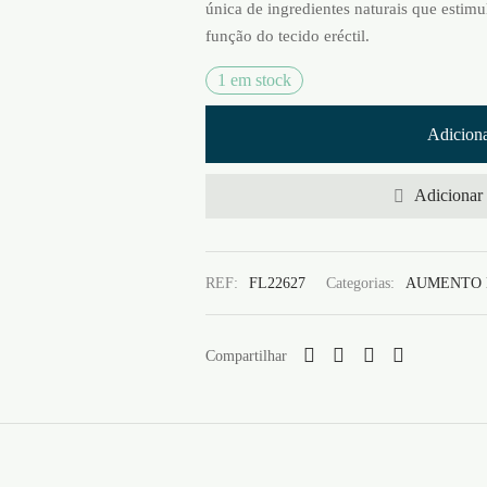
única de ingredientes naturais que esti
função do tecido eréctil.
1 em stock
Adiciona
Adicionar 
REF:
FL22627
Categorias:
AUMENTO 
Compartilhar