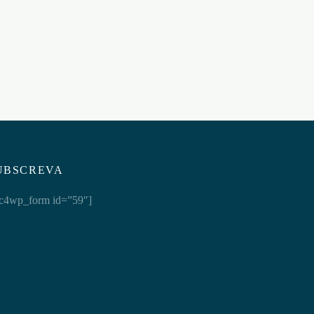
DESENVOLVER O PÉNIS
200ML
€
19,95
Adicionar ao carrinho
UBSCREVA
c4wp_form id=”59″]