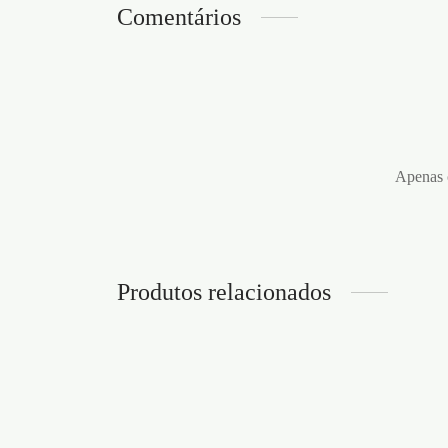
Comentários
Apenas c
Produtos relacionados
CÁPSULAS ESTIMULANTES
RHIN
PENIMAX – 60 COMPRIMIDOS
€
18,9