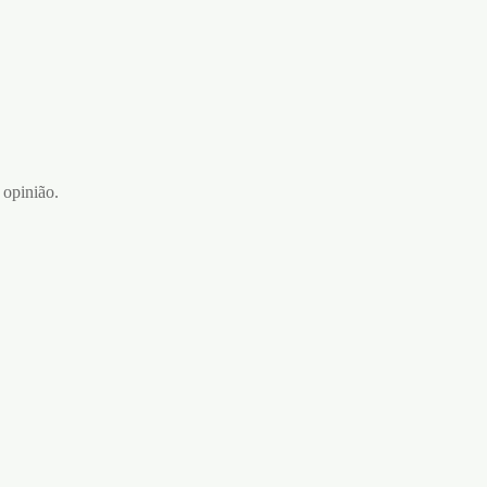
 opinião.
KOLOSSAL CREME PARA