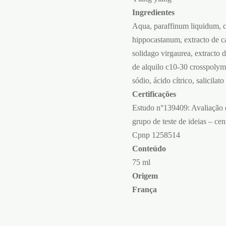
Ingredientes
Aqua, paraffinum liquidum, cit
hippocastanum, extracto de ca
solidago virgaurea, extracto d
de alquilo c10-30 crosspolyme
sódio, ácido cítrico, salicilat
Certificações
Estudo n°139409: Avaliação 
grupo de teste de ideias – ce
Cpnp 1258514
Conteúdo
75 ml
Origem
França