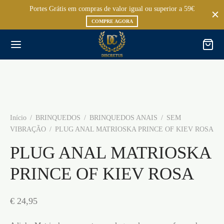
Portes Grátis em compras de valor igual ou superior a 59€
COMPRE AGORA
Início
/
BRINQUEDOS
/
BRINQUEDOS ANAIS
/
SEM
VIBRAÇÃO
/
PLUG ANAL MATRIOSKA PRINCE OF KIEV ROSA
PLUG ANAL MATRIOSKA
PRINCE OF KIEV ROSA
€
24,95