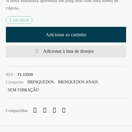
A linha Matrioska apresenta um plug anal com uma forma de
cúpula.
1 em stock
Adicionar ao carrinho
Adicionar à lista de desejos
REF:
FL10908
Categorias:
BRINQUEDOS
,
BRINQUEDOS ANAIS
,
SEM VIBRAÇÃO
Compartilhar