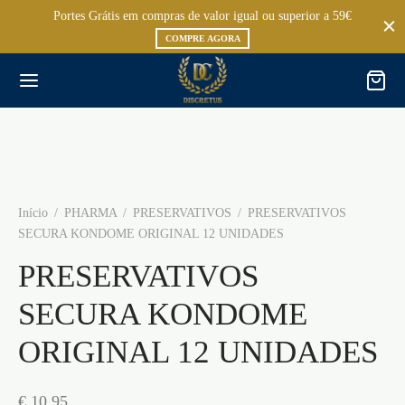
Portes Grátis em compras de valor igual ou superior a 59€
COMPRE AGORA
Início
/
PHARMA
/
PRESERVATIVOS
/
PRESERVATIVOS
SECURA KONDOME ORIGINAL 12 UNIDADES
PRESERVATIVOS
SECURA KONDOME
ORIGINAL 12 UNIDADES
€
10,95