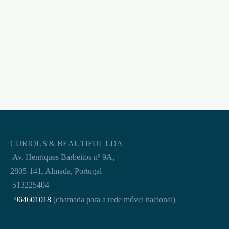
DUREX JEANS 6
VEGAN TUTTIFRUTTI
UNIDADES
3 UNIDADES
SENSITEX
€
12,95
€
1,95
CURIOUS & BEAUTIFUL LDA
Av. Henriques Barbeitos nº 9A,
2805-141, Almada, Portugal
513225404
964601018
(chamada para a rede móvel nacional)