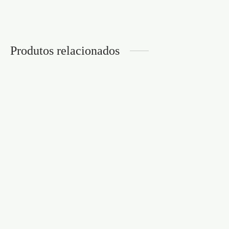
Produtos relacionados
PRESERVATIVOS MIX 3
PRESERVATIVOS
UNIDADES
COLOR 3 UNIDADES
€
3,95
€
4,95
PRESERVATIVOS
PRESERVATIVOS