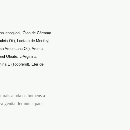
Propilenoglicol, Óleo de Cártamo
ulcis Oil), Lactato de Menthyl,
rsa Americana Oil), Aroma,
rol Oleate, L-Arginina,
ina E (Tocoferol), Éter de
aturais ajuda os homens a
ea genital feminina para