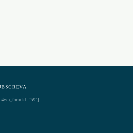
PENIS DEV CREAM CREME
PARA DESENVOLVER O PÉNIS
75ML
€
15,95
Adicionar ao carrinho
UBSCREVA
c4wp_form id=”59″]