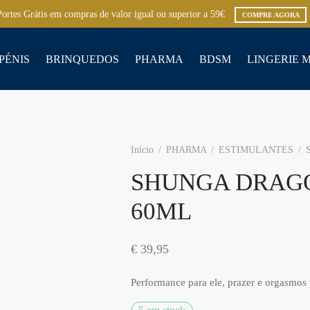
Portes Grátis em compras de valor igual ou superior a 59€
COMPRE AGORA
PÉNIS
BRINQUEDOS
PHARMA
BDSM
LINGERIE 
Início
/
PHARMA
/
ESTIMULANTES
/
S
SHUNGA DRAGO
60ML
€
39,95
Performance para ele, prazer e orgasmos 