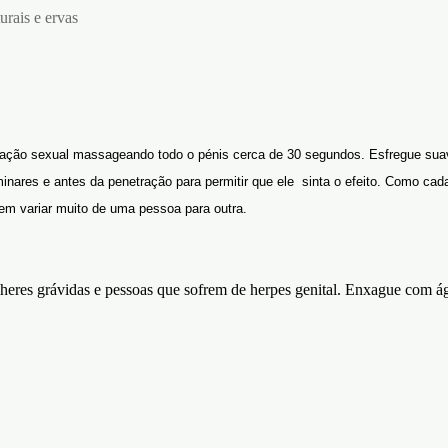
turais e ervas
elação sexual massageando todo o pénis cerca de 30 segundos.
Esfregue suav
inares e antes da penetração para permitir que ele sinta o efeito.
Como cada
m variar muito de uma pessoa para outra.
eres grávidas e pessoas que sofrem de herpes genital. Enxague com á