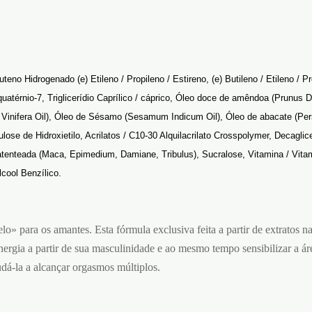
uteno Hidrogenado (e) Etileno / Propileno / Estireno, (e) Butileno / Etileno / 
quatérnio-7, Triglicerídio Caprílico / cáprico, Óleo doce de amêndoa (Prunus D
s Vinifera Oil), Óleo de Sésamo (Sesamum Indicum Oil), Óleo de abacate (Pe
ulose de Hidroxietilo, Acrilatos / C10-30 Alquilacrilato Crosspolymer, Decaglice
tenteada (Maca, Epimedium, Damiane, Tribulus), Sucralose, Vitamina / Vitam
cool Benzílico.
lo» para os amantes. Esta fórmula exclusiva feita a partir de extratos n
ergia a partir de sua masculinidade e ao mesmo tempo sensibilizar a ár
judá-la a alcançar orgasmos múltiplos.