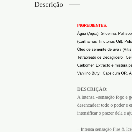
Descrição
INGREDIENTES:
Água (Aqua), Glicerina, Poliisob
(Carthamus Tinctorius Oil), Poli
Óleo de semente de uva / (Viti
Tetraoleato de Decaglicerol, Cel
Carbomer, Extracto e mistura pa
Vanilino Butyl, Capsicum OR, Ál
DESCRIÇÃO:
A intensa «sensação fogo e ge
desencadear todo o poder e en
intensificar o prazer dela e a
– Intensa sensação Fire & Ice