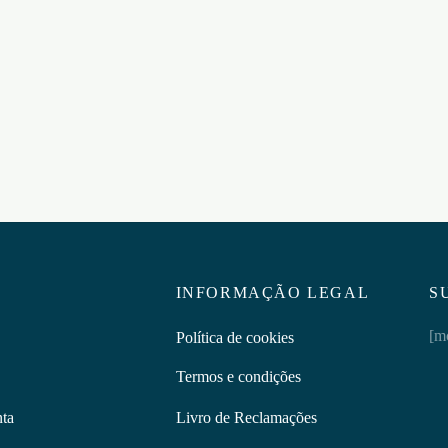
 ESTIMULANTE OH!
GEL COM VIBRAÇÃO
 MARY PLEASURE OIL
VIBRATION PASTILHA
 6ML
ELÁSTICA INTT 15ML
5
€
20,95
ar ao carrinho
Adicionar ao carrinho
INFORMAÇÃO LEGAL
S
[m
Política de cookies
Termos e condições
nta
Livro de Reclamações