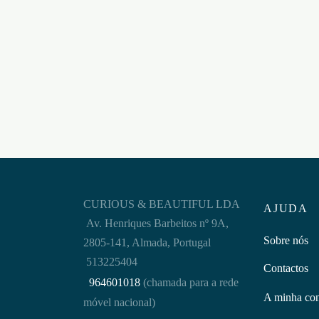
GEL COM VIBRAÇÃO
VIBRATION GANJAH INTT
ÓLEO
15ML
HOLY
NUEI
€
22,95
Adicionar ao carrinho
€
16,9
Adicion
CURIOUS & BEAUTIFUL LDA
AJUDA
Av. Henriques Barbeitos nº 9A,
Sobre nós
2805-141, Almada, Portugal
513225404
Contactos
964601018
(chamada para a rede
A minha co
móvel nacional)