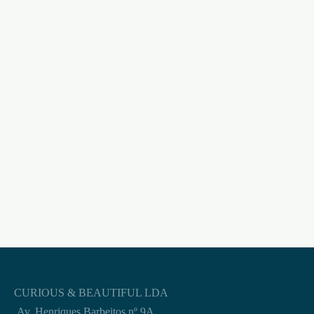
ANEL PARA O PÉNIS
BARBARIAN
BATHMATE
DALTONS CONJUNTO
€
8,95
DE ANÉIS DE
SILICONE PARA O
PÉNIS CRUSHIOUS
€
11,95
CURIOUS & BEAUTIFUL LDA
Av. Henriques Barbeitos nº 9A,