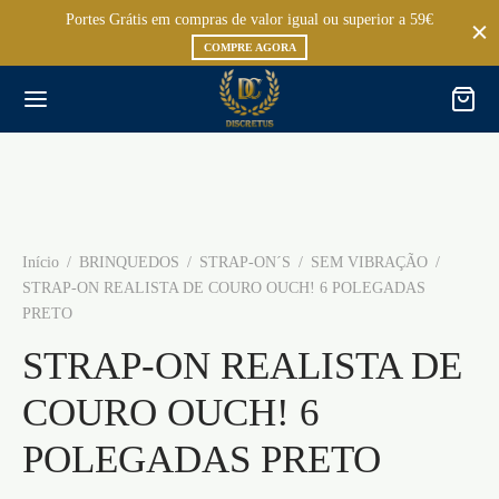
Portes Grátis em compras de valor igual ou superior a 59€
COMPRE AGORA
Início
/
BRINQUEDOS
/
STRAP-ON´S
/
SEM VIBRAÇÃO
/
STRAP-ON REALISTA DE COURO OUCH! 6 POLEGADAS
PRETO
STRAP-ON REALISTA DE
COURO OUCH! 6
POLEGADAS PRETO