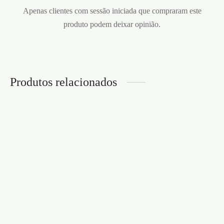
Apenas clientes com sessão iniciada que compraram este
produto podem deixar opinião.
Produtos relacionados
ANEL VIBRATÓRIO
ANEL VIBRATÓRIO
LEGENDARY DUO
SNIPER SATISFYER
SATISFYER PRETO
PRETO
€
33,95
€
33,95