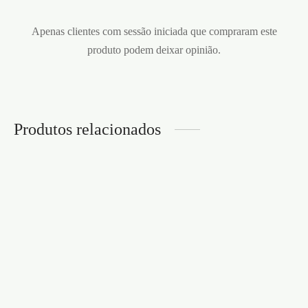
Apenas clientes com sessão iniciada que compraram este
produto podem deixar opinião.
Produtos relacionados
VENDA DE CETIM
CRUSHIOUS PRETA
BARRA AFASTADORA
LUXURY SPREADER
€
4,95
BAR OUCH! PRETA
€
49,95