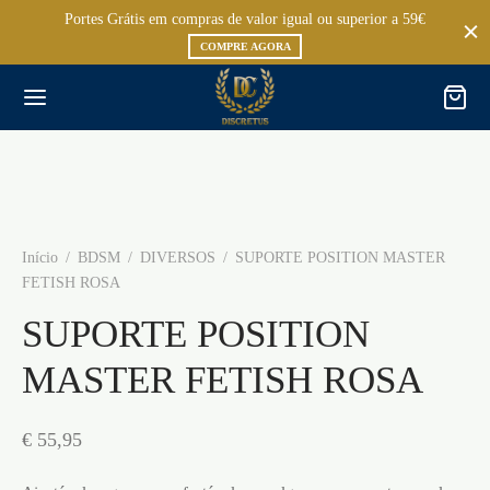
Portes Grátis em compras de valor igual ou superior a 59€
COMPRE AGORA
Início
/
BDSM
/
DIVERSOS
/
SUPORTE POSITION MASTER
FETISH ROSA
SUPORTE POSITION
MASTER FETISH ROSA
€
55,95