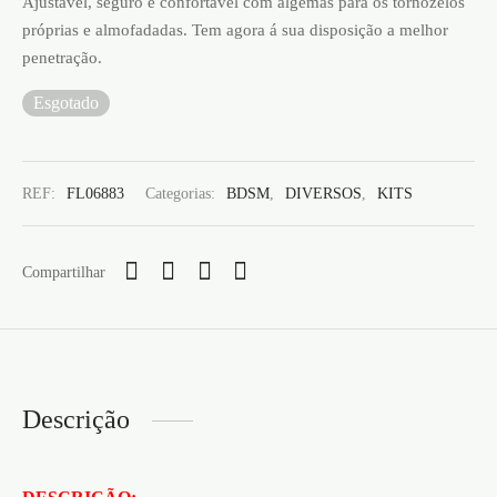
Ajustável, seguro e confortável com algemas para os tornozelos
próprias e almofadadas. Tem agora á sua disposição a melhor
penetração.
Esgotado
REF:
FL06883
Categorias:
BDSM
,
DIVERSOS
,
KITS
Compartilhar
Descrição