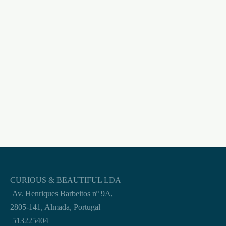
PLUMA ROXA SECRET
PLAY
BARRA AFASTADORA
SPREADER TRUSS
€
5,95
BAR 24″ STEEL
€
55,95
CURIOUS & BEAUTIFUL LDA
Av. Henriques Barbeitos nº 9A,
2805-141, Almada, Portugal
513225404