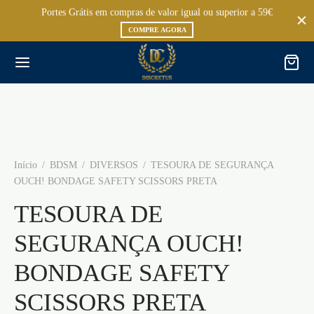
Portes Grátis em compras de valor igual ou superior a 59€
COMPRE AGORA
Início
/
BDSM
/
DIVERSOS
/
TESOURA DE SEGURANÇA
OUCH! BONDAGE SAFETY SCISSORS PRETA
TESOURA DE
SEGURANÇA OUCH!
BONDAGE SAFETY
SCISSORS PRETA