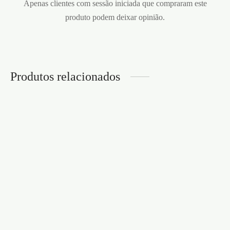
Apenas clientes com sessão iniciada que compraram este
produto podem deixar opinião.
Produtos relacionados
VENDA DE CETIM
CRUSHIOUS PRETA
MÁSCARA DE RENDA
PRETA MYSTICA
€
4,95
CRUSHIOUS
€
5,95