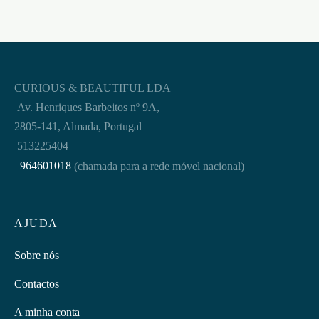
CURIOUS & BEAUTIFUL LDA
Av. Henriques Barbeitos nº 9A,
2805-141, Almada, Portugal
513225404
964601018
(chamada para a rede móvel nacional)
AJUDA
Sobre nós
Contactos
A minha conta