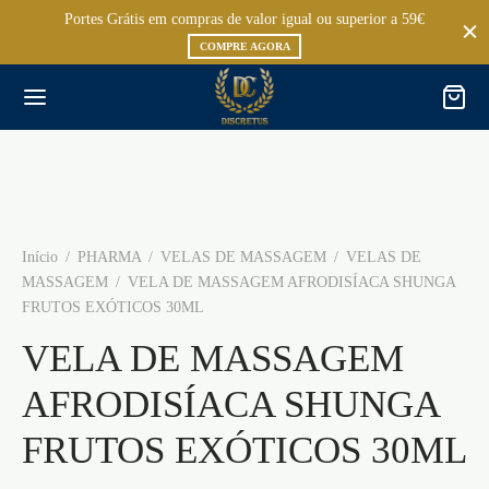
Portes Grátis em compras de valor igual ou superior a 59€
COMPRE AGORA
Início
/
PHARMA
/
VELAS DE MASSAGEM
/
VELAS DE
MASSAGEM
/
VELA DE MASSAGEM AFRODISÍACA SHUNGA
FRUTOS EXÓTICOS 30ML
VELA DE MASSAGEM
AFRODISÍACA SHUNGA
FRUTOS EXÓTICOS 30ML