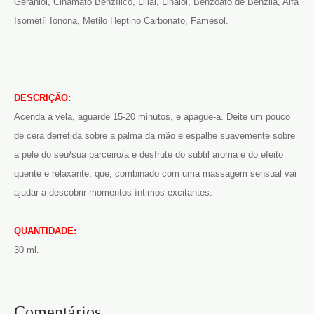
Geraniol, Cinamato Benzílico, Lilial, Linalol, Benzoato de Benzila, Alfa
Isometíl Ionona, Metilo Heptino Carbonato, Famesol.
DESCRIÇÃO:
Acenda a vela, aguarde 15-20 minutos, e apague-a. Deite um pouco
de cera derretida sobre a palma da mão e espalhe suavemente sobre
a pele do seu/sua parceiro/a e desfrute do subtil aroma e do efeito
quente e relaxante, que, combinado com uma massagem sensual vai
ajudar a descobrir momentos íntimos excitantes.
QUANTIDADE:
30 ml.
Comentários