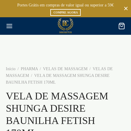
Portes Grátis em compras de valor igual ou superior a 59€
COMPRE AGORA
Início
/
PHARMA
/
VELAS DE MASSAGEM
/
VELAS DE
MASSAGEM
/
VELA DE MASSAGEM SHUNGA DESIRE
BAUNILHA FETISH 170ML
VELA DE MASSAGEM
SHUNGA DESIRE
BAUNILHA FETISH