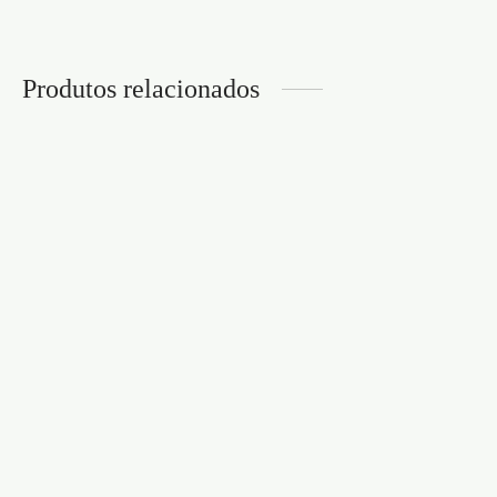
Produtos relacionados
ÓLEO DE MASSAGEM
SHUNGA
SPRAY COM
IRRESISTIBLE FUSÃO
FEROMONAS
ASIÁTICA 240ML
TWILIGHT NATURAL
SPRAY MAN 50ML
€
26,95
€
51,95