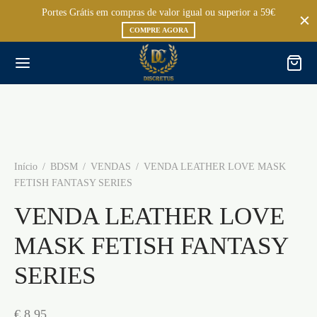
Portes Grátis em compras de valor igual ou superior a 59€
COMPRE AGORA
Início
/
BDSM
/
VENDAS
/
VENDA LEATHER LOVE MASK
FETISH FANTASY SERIES
VENDA LEATHER LOVE
MASK FETISH FANTASY
SERIES
€
8,95