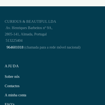
CURIOUS & BEAUTIFUL LDA
Av. Henriques Barbeitos nº 9A,
2805-141, Almada, Portugal
513225404
964601018
(chamada para a rede móvel nacional)
AJUDA
Sobre nós
Contactos
A minha conta
FAQ’s