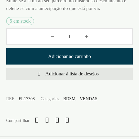
Mime-se a si ou ao seu parceiro no misterioso desconhecido e
deleite-se com a antecipação do que está por vir.
5 em stock
Adicionar ao carrinho
Adicionar à lista de desejos
REF:
FL17308
Categorias:
BDSM
,
VENDAS
Compartilhar