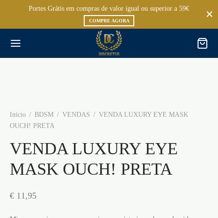
Portes Grátis em compras de valor igual ou superior a 59€
COMPRE AGORA
Início
/
BDSM
/
VENDAS
/
VENDA LUXURY EYE MASK
OUCH! PRETA
VENDA LUXURY EYE
MASK OUCH! PRETA
€
11,95