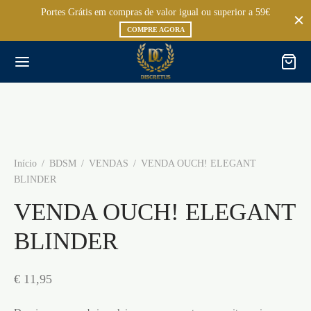
Portes Grátis em compras de valor igual ou superior a 59€
COMPRE AGORA
Início
/
BDSM
/
VENDAS
/
VENDA OUCH! ELEGANT
BLINDER
VENDA OUCH! ELEGANT
BLINDER
€
11,95