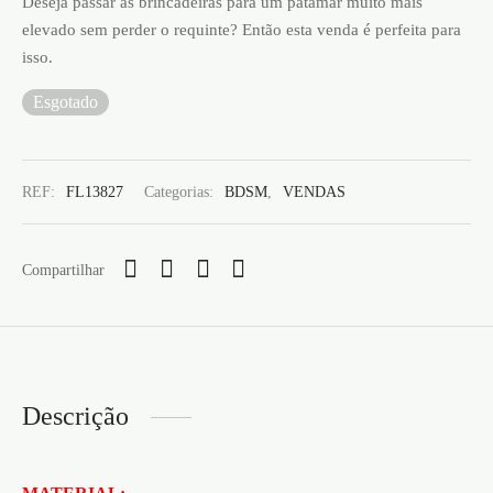
Deseja passar as brincadeiras para um patamar muito mais
elevado sem perder o requinte? Então esta venda é perfeita para
isso.
Esgotado
REF:
FL13827
Categorias:
BDSM
,
VENDAS
Compartilhar
Descrição