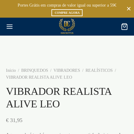
Portes Grátis em compras de valor igual ou superior a 59€
COMPRE AGORA
Início
/
BRINQUEDOS
/
VIBRADORES
/
REALÍSTICOS
/
VIBRADOR REALISTA ALIVE LEO
VIBRADOR REALISTA
ALIVE LEO
€
31,95