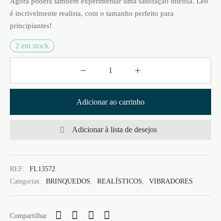
Agora poderá também experimentar uma satisfação intensa. Leo
é incrivelmente realista, com o tamanho perfeito para
principiantes!
2 em stock
Adicionar ao carrinho
Adicionar à lista de desejos
REF:
FL13572
Categorias:
BRINQUEDOS
,
REALÍSTICOS
,
VIBRADORES
Compartilhar