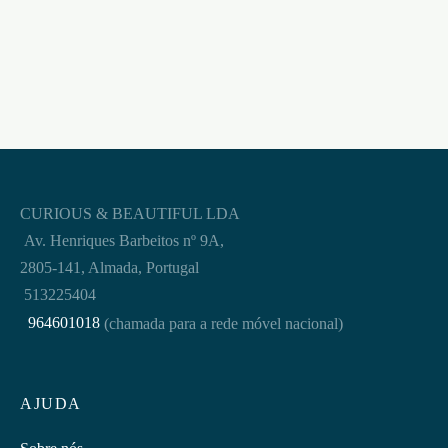
€
4,95
CURIOUS & BEAUTIFUL LDA
Av. Henriques Barbeitos nº 9A,
2805-141, Almada, Portugal
513225404
964601018
(chamada para a rede móvel nacional)
AJUDA
Sobre nós