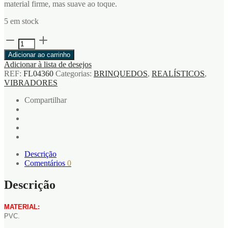
material firme, mas suave ao toque.
5 em stock
Quantidade
de
Adicionar ao carrinho
VIBRADOR
Adicionar à lista de desejos
REALÍSTICO
REF:
FL04360
Categorias:
BRINQUEDOS
,
REALÍSTICOS
,
REAL
VIBRADORES
RAPTURE
ANGER
Compartilhar
8''
Descrição
Comentários
0
Descrição
MATERIAL:
PVC.