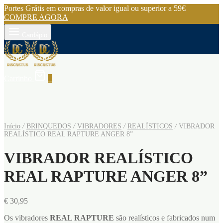
Portes Grátis em compras de valor igual ou superior a 59€
COMPRE AGORA
Cardápio
Carrinho
0
Início
/
BRINQUEDOS
/
VIBRADORES
/
REALÍSTICOS
/
VIBRADOR
REALÍSTICO REAL RAPTURE ANGER 8”
VIBRADOR REALÍSTICO
REAL RAPTURE ANGER 8”
€
30,95
Os vibradores
REAL RAPTURE
são realísticos e fabricados num