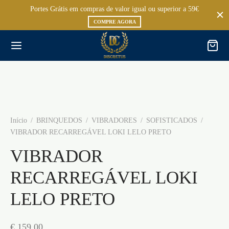
Portes Grátis em compras de valor igual ou superior a 59€
COMPRE AGORA
Início
/
BRINQUEDOS
/
VIBRADORES
/
SOFISTICADOS
/
VIBRADOR RECARREGÁVEL LOKI LELO PRETO
VIBRADOR
RECARREGÁVEL LOKI
LELO PRETO
€
159,00