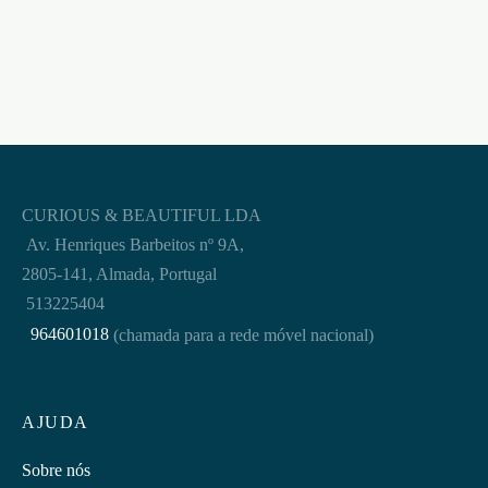
CURIOUS & BEAUTIFUL LDA
Av. Henriques Barbeitos nº 9A,
2805-141, Almada, Portugal
513225404
964601018
(chamada para a rede móvel nacional)
AJUDA
Sobre nós