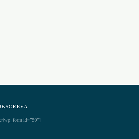
VIPOWER GOLD EDITION 5200
10un
€
19,95
Adicionar ao carrinho
UBSCREVA
c4wp_form id=”59″]