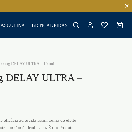
MASCULINA
BRINCADEIRAS
0 mg DELAY ULTRA – 10 uni.
g DELAY ULTRA –
 eficácia acrescida assim como de efeito
ante também é afrodisíaco. É um Produto