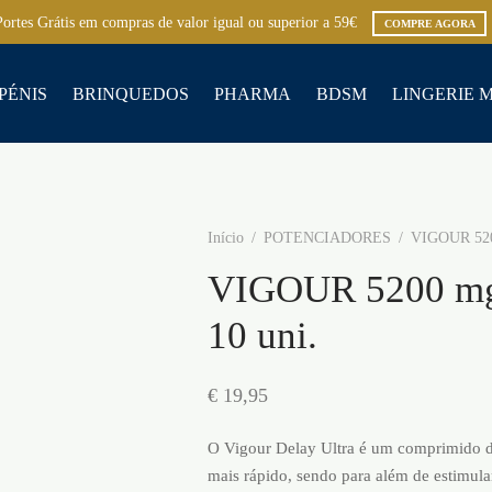
Portes Grátis em compras de valor igual ou superior a 59€
COMPRE AGORA
PÉNIS
BRINQUEDOS
PHARMA
BDSM
LINGERIE 
Início
/
POTENCIADORES
/
VIGOUR 520
VIGOUR 5200 m
10 uni.
€
19,95
O Vigour Delay Ultra é um comprimido de
mais rápido, sendo para além de estimul