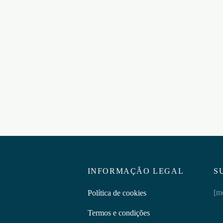
MAGNAPHALL CREME
ON 100 – 5un –
€
26,95
INGUAL, AÇÃO RÁPIDA
Adicionar ao carrinho
5
ar ao carrinho
INFORMAÇÃO LEGAL
S
[m
Política de cookies
Termos e condições