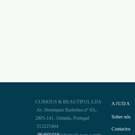
POWER ON ULTRA – 10un
FAST 
€
36,95
SUBL
Adicionar ao carrinho
€
22,9
Adicion
CURIOUS & BEAUTIFUL LDA
AJUDA
Av. Henriques Barbeitos nº 9A,
Sobre nós
2805-141, Almada, Portugal
513225404
Contactos
964601018
(chamada para a rede