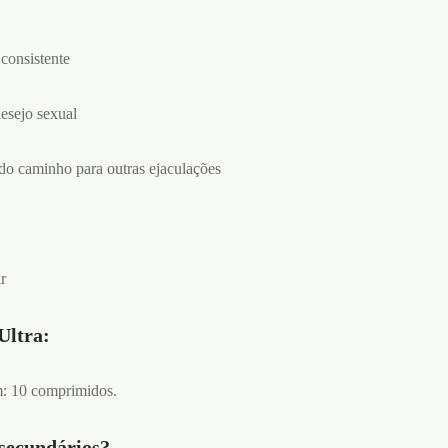
consistente
esejo sexual
ndo caminho para outras ejaculações
r
Ultra:
: 10 comprimidos.
 secundários?