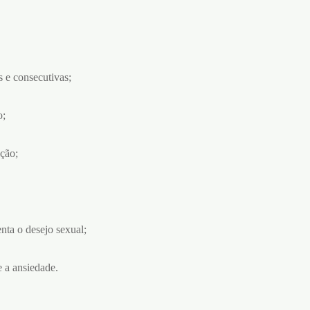
s e consecutivas;
o;
ção;
nta o desejo sexual;
e a ansiedade.