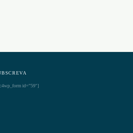
€
11,95
DA
Adicionar ao carrinho
UBSCREVA
c4wp_form id=”59″]