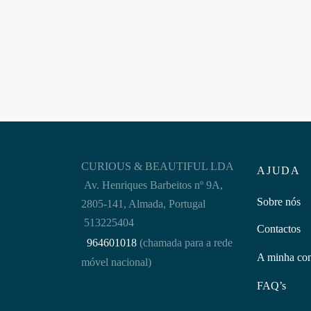
€
48,95
€
36,9
Adicionar ao carrinho
Adicion
CURIOUS & BEAUTIFUL LDA
AJUDA
Av. Henriques Barbeitos nº 9A,
Sobre nós
2805-141, Almada, Portugal
513225404
Contactos
964601018
(chamada para a rede
A minha co
móvel nacional)
FAQ’s