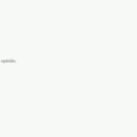
 opinião.
XTRA POWER 2un