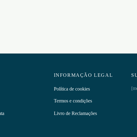
FAST ON 100 – 5un –
5
SUBLINGUAL, AÇÃO RÁPI
ar ao carrinho
€
22,95
Adicionar ao carrinho
INFORMAÇÃO LEGAL
S
[m
Política de cookies
Termos e condições
nta
Livro de Reclamações