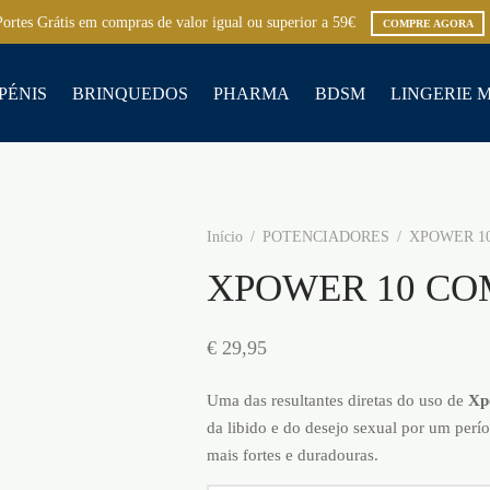
Portes Grátis em compras de valor igual ou superior a 59€
COMPRE AGORA
PÉNIS
BRINQUEDOS
PHARMA
BDSM
LINGERIE 
Início
/
POTENCIADORES
/
XPOWER 1
XPOWER 10 CO
€
29,95
Uma das resultantes diretas do uso de
Xp
da libido e do desejo sexual por um per
mais fortes e duradouras.