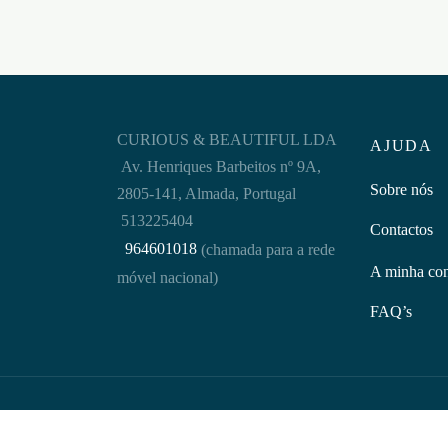
CURIOUS & BEAUTIFUL LDA
AJUDA
Av. Henriques Barbeitos nº 9A,
Sobre nós
2805-141, Almada, Portugal
513225404
Contactos
964601018
(chamada para a rede
A minha co
móvel nacional)
FAQ’s