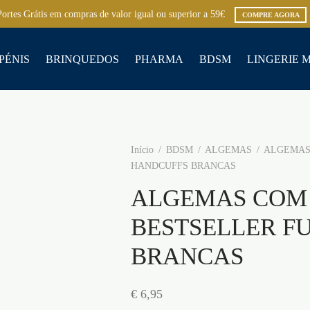
Portes Grátis em compras de valor igual ou superior a 59€
COMPRE AGORA
PÉNIS
BRINQUEDOS
PHARMA
BDSM
LINGERIE 
Início
/
BDSM
/
ALGEMAS
/
ALGEMAS 
HANDCUFFS BRANCAS
ALGEMAS COM
BESTSELLER F
BRANCAS
€
6,95