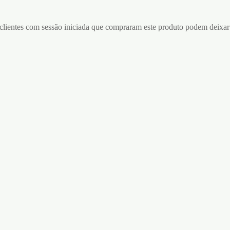
lientes com sessão iniciada que compraram este produto podem deixar
A LUXURY EYE MASK
! PRETA
2 VENDAS DE CETIM
CRUSHIOUS PRETA &
5
VERMELHA
ar ao carrinho
€
8,95
Adicionar ao carrinho