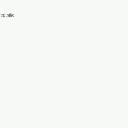
 opinião.
ALGEMAS DE COURO
BONDAGE LOVE CRUSHIOUS
PRETAS
€
9,95
Adicionar ao carrinho