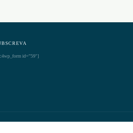
UBSCREVA
c4wp_form id=”59″]