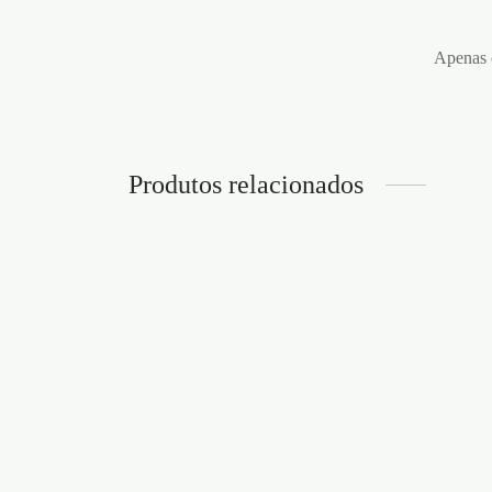
Apenas c
Produtos relacionados
PLUMAS PRETAS SECRET
VEND
PLAY
OUCH
€
5,95
€
11,9
Adicionar ao carrinho
Adicion