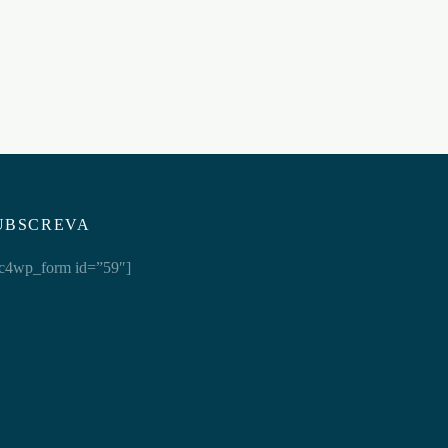
ETO
Adicionar ao carrinho
UBSCREVA
c4wp_form id=”59″]