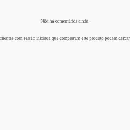
Não há comentários ainda.
lientes com sessão iniciada que compraram este produto podem deixar
AS PRETAS SECRET
KIT DE RESTRIÇÃO UNDER
THE BED BINDING