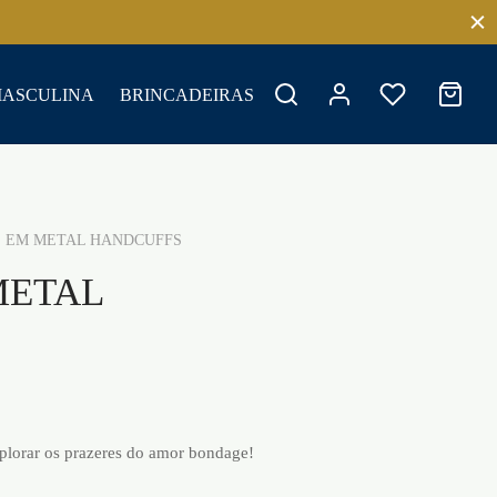
MASCULINA
BRINCADEIRAS
 EM METAL HANDCUFFS
METAL
plorar os prazeres do amor bondage!