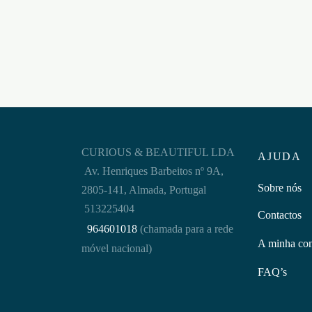
VERMELHAS
Adicion
€
9,95
Adicionar ao carrinho
CURIOUS & BEAUTIFUL LDA
AJUDA
Av. Henriques Barbeitos nº 9A,
Sobre nós
2805-141, Almada, Portugal
513225404
Contactos
964601018
(chamada para a rede
A minha co
móvel nacional)
FAQ’s