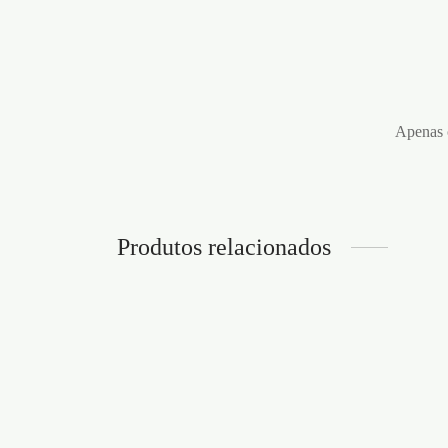
Apenas c
Produtos relacionados
PLUM
PLAY
ALGEMAS DE COURO
BONDAGE LOVE CRUSHIOUS
€
5,95