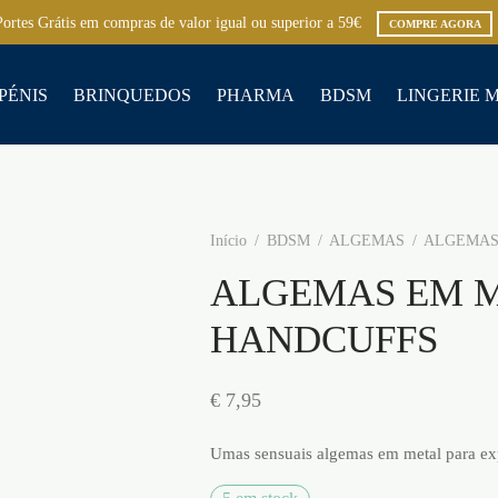
Portes Grátis em compras de valor igual ou superior a 59€
COMPRE AGORA
PÉNIS
BRINQUEDOS
PHARMA
BDSM
LINGERIE 
Início
/
BDSM
/
ALGEMAS
/
ALGEMAS
ALGEMAS EM 
HANDCUFFS
€
7,95
Umas sensuais algemas em metal para ex