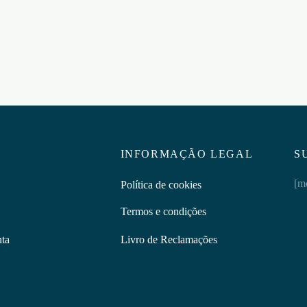
RESTRAINT KIT OUCH! PR
ar ao carrinho
€
41,95
Adicionar ao carrinho
INFORMAÇÃO LEGAL
S
[m
Política de cookies
Termos e condições
nta
Livro de Reclamações