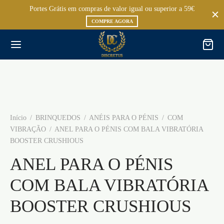
Portes Grátis em compras de valor igual ou superior a 59€
COMPRE AGORA
Início
/
BRINQUEDOS
/
ANÉIS PARA O PÉNIS
/
COM
VIBRAÇÃO
/
ANEL PARA O PÉNIS COM BALA VIBRATÓRIA
BOOSTER CRUSHIOUS
ANEL PARA O PÉNIS
COM BALA VIBRATÓRIA
BOOSTER CRUSHIOUS