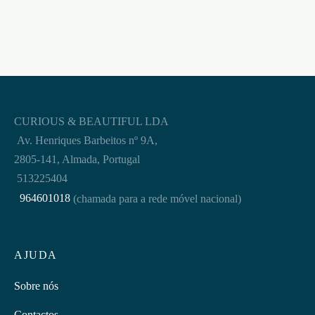
CURIOUS & BEAUTIFUL LDA
Av. Henriques Barbeitos nº 9A,
2805-141, Almada, Portugal
513225404
964601018
(chamada para a rede móvel nacional)
AJUDA
Sobre nós
Contactos