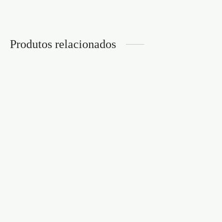
Produtos relacionados
PRESERVATIVOS WILD
PRESERVATIVOS HOT
MOMENTS 12
MOMENTS 12
UNIDADES
UNIDADES
€
10,95
€
12,95
PRESERVATIVOS
PRESERVATIVOS