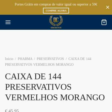
Portes Grátis em compras de valor igual ou superior a 59€
COMPRE AGORA
Início
/
PHARMA
/
PRESERVATIVOS
/
CAIXA DE 144
PRESERVATIVOS VERMELHOS MORANGO
CAIXA DE 144
PRESERVATIVOS
VERMELHOS MORANGO
€
45,95