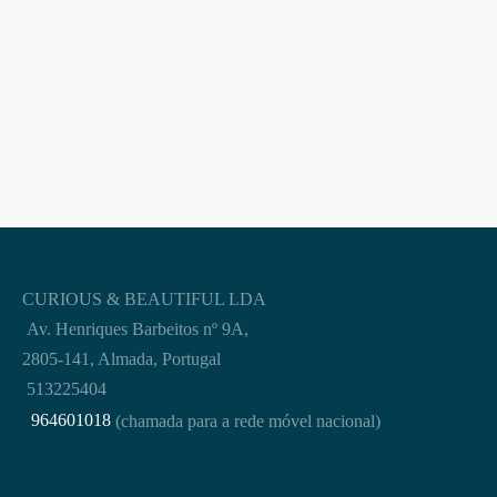
DUREX TROPICAL 6
DUREX COMFORT XL 6
UNIDADES
UNIDADES
€
12,95
€
12,95
CURIOUS & BEAUTIFUL LDA
Av. Henriques Barbeitos nº 9A,
2805-141, Almada, Portugal
513225404
964601018
(chamada para a rede móvel nacional)