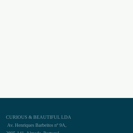
PRESERVATIVOS HOT
MOMENTS 3
PRESERVATIVOS
UNIDADES
DUREX PERFORMA 6
UNIDADES
€
5,95
€
12,95
CURIOUS & BEAUTIFUL LDA
Av. Henriques Barbeitos nº 9A,