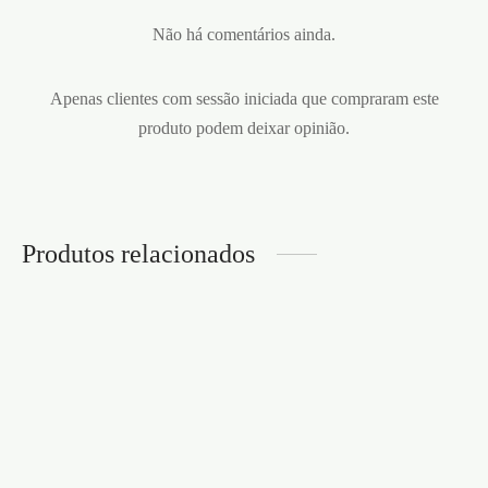
Não há comentários ainda.
Apenas clientes com sessão iniciada que compraram este
produto podem deixar opinião.
Produtos relacionados
PRESERVATIVOS MIX 3
PRESERVATIVOS XXL 3
UNIDADES
UNIDADES
€
3,95
€
4,95