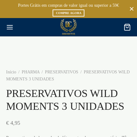
Portes Grátis em compras de valor igual ou superior a 59€
COMPRE AGORA
Início
/
PHARMA
/
PRESERVATIVOS
/
PRESERVATIVOS WILD
MOMENTS 3 UNIDADES
PRESERVATIVOS WILD
MOMENTS 3 UNIDADES
€
4,95