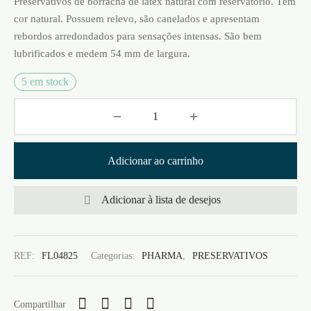
Preservativos de borracha de látex natural com reservatório. Têm
cor natural. Possuem relevo, são canelados e apresentam
rebordos arredondados para sensações intensas. São bem
lubrificados e medem 54 mm de largura.
5 em stock
Adicionar ao carrinho
Adicionar à lista de desejos
REF:
FL04825
Categorias:
PHARMA
,
PRESERVATIVOS
Compartilhar