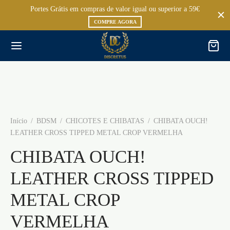
Portes Grátis em compras de valor igual ou superior a 59€
COMPRE AGORA
Início
/
BDSM
/
CHICOTES E CHIBATAS
/
CHIBATA OUCH!
LEATHER CROSS TIPPED METAL CROP VERMELHA
CHIBATA OUCH!
LEATHER CROSS TIPPED
METAL CROP
VERMELHA