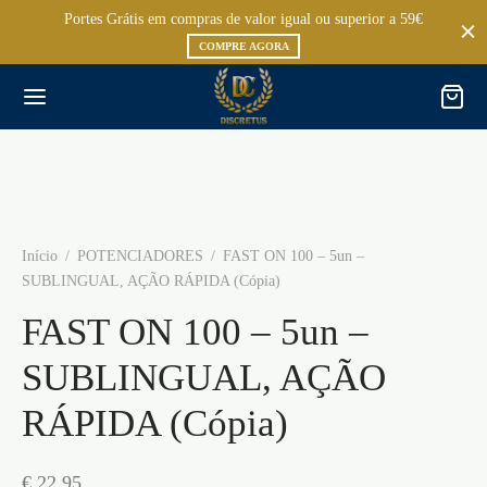
Portes Grátis em compras de valor igual ou superior a 59€
COMPRE AGORA
Início
/
POTENCIADORES
/
FAST ON 100 – 5un –
SUBLINGUAL, AÇÃO RÁPIDA (Cópia)
FAST ON 100 – 5un –
SUBLINGUAL, AÇÃO
RÁPIDA (Cópia)
€
22,95