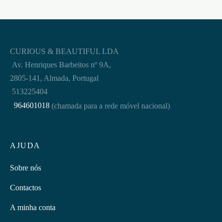
CURIOUS & BEAUTIFUL LDA
Av. Henriques Barbeitos nº 9A,
2805-141, Almada, Portugal
513225404
964601018
(chamada para a rede móvel nacional)
AJUDA
Sobre nós
Contactos
A minha conta