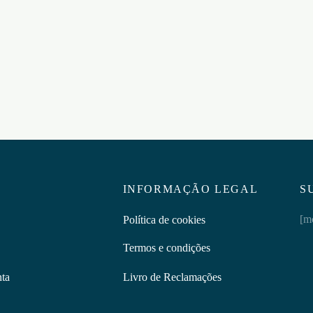
OUCH! PRETA
A AFASTADORA
ADER TRUSS BAR 30″
€
23,95
L
Adicionar ao carrinho
5
ar ao carrinho
INFORMAÇÃO LEGAL
S
[m
Política de cookies
Termos e condições
nta
Livro de Reclamações