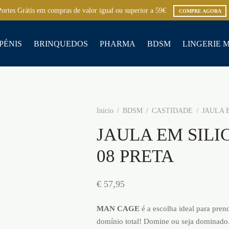
Portes Grátis em compras de valor igual ou superior a 59€
COMPRE AGORA
PÉNIS
BRINQUEDOS
PHARMA
BDSM
LINGERIE 
Início
/
BDSM
/
CASTIDADE
/
JAULA E
JAULA EM SIL
08 PRETA
€
57,95
MAN CAGE
é a escolha ideal para pre
domínio total! Domine ou seja dominado