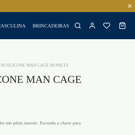
MASCULINA
BRINCADEIRAS
M SILICONE MAN CAGE 08 PRETA
ICONE MAN CAGE
nder um pénis maroto. Esconda a chave para
.