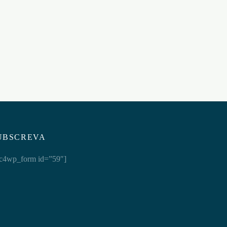
OUCH! PRETO
€
63,95
Adicionar ao carrinho
UBSCREVA
c4wp_form id=”59″]