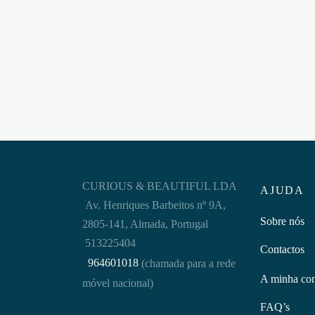
SPREADER STEEL
BARR
SPRE
€
67,95
STEE
Adicionar ao carrinho
€
67,9
Adicion
CURIOUS & BEAUTIFUL LDA
AJUDA
Av. Henriques Barbeitos nº 9A,
Sobre nós
2805-141, Almada, Portugal
513225404
Contactos
964601018
(chamada para a rede
A minha co
móvel nacional)
FAQ’s