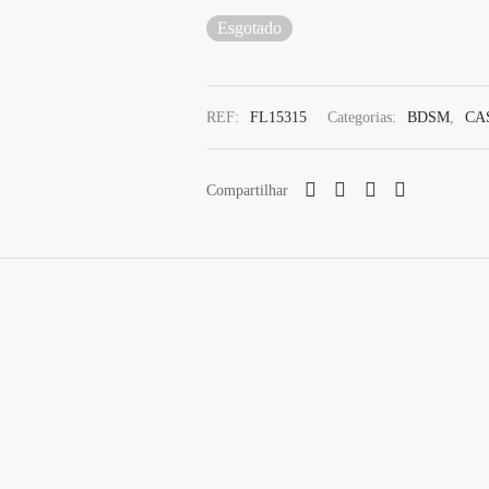
Esgotado
REF:
FL15315
Categorias:
BDSM
,
CA
Compartilhar