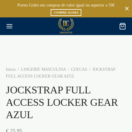
Portes Grátis em compras de valor igual ou superior a 59€
COMPRE AGORA
Início
/
LINGERIE MASCULINA
/
CUECAS
/
JOCKSTRAP
FULL ACCESS LOCKER GEAR AZUL
JOCKSTRAP FULL
ACCESS LOCKER GEAR
AZUL
€
25,95