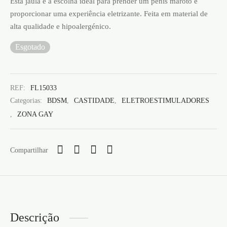
Esta jaula é a escolha ideal para prender um pénis maroto e
proporcionar uma experiência eletrizante. Feita em material de
alta qualidade e hipoalergénico.
Esgotado
REF:
FL15033
Categorias:
BDSM
,
CASTIDADE
,
ELETROESTIMULADORES
,
ZONA GAY
Compartilhar
Descrição