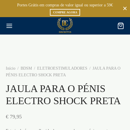
Portes Grátis em compras de valor igual ou superior a 59€
COMPRE AGORA
Início
/
BDSM
/
ELETROESTIMULADORES
/
JAULA PARA O
PÉNIS ELECTRO SHOCK PRETA
JAULA PARA O PÉNIS
ELECTRO SHOCK PRETA
€
79,95