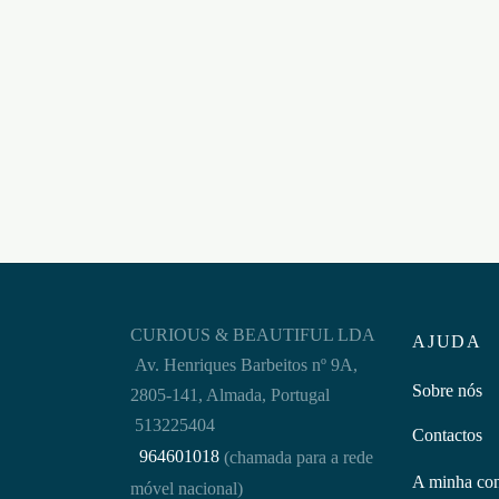
ANEL PARA O PÉNIS SPARTAN
BATHMATE
CONJ
PÉNI
€
8,95
SET 
Adicionar ao carrinho
€
11,9
Adicion
CURIOUS & BEAUTIFUL LDA
AJUDA
Av. Henriques Barbeitos nº 9A,
Sobre nós
2805-141, Almada, Portugal
513225404
Contactos
964601018
(chamada para a rede
A minha co
móvel nacional)