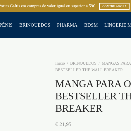
Portes Grátis em compras de valor igual ou superior a 59€
COMPRE AGORA
PÉNIS
BRINQUEDOS
PHARMA
BDSM
LINGERIE 
Início
/
BRINQUEDOS
/
MANGAS PARA 
BESTSELLER THE WALL BREAKER
MANGA PARA O
BESTSELLER T
BREAKER
€
21,95