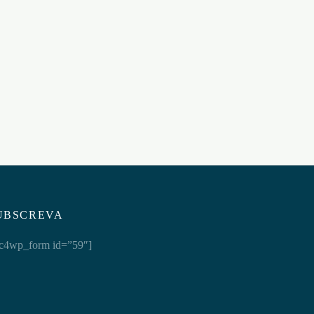
ANEL VIBRATÓRIO POWER
RING SATISFYER
O
€
33,95
Adicionar ao carrinho
UBSCREVA
c4wp_form id=”59″]