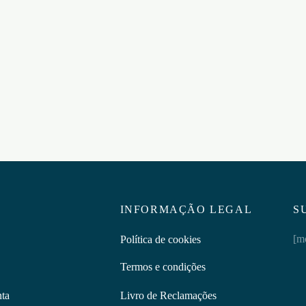
UNTO DE ANÉIS PARA O
DALTONS CONJUNTO DE
S SONO Nº25 COCKRING
ANÉIS DE SILICONE PARA 
PRETO
PÉNIS CRUSHIOUS
5
€
11,95
ar ao carrinho
Adicionar ao carrinho
INFORMAÇÃO LEGAL
S
[m
Política de cookies
Termos e condições
nta
Livro de Reclamações