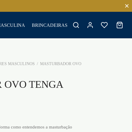
MASCULINA
BRINCADEIRAS
ES MASCULINOS
/
MASTURBADOR OVO
 OVO TENGA
 forma como entendemos a masturbação