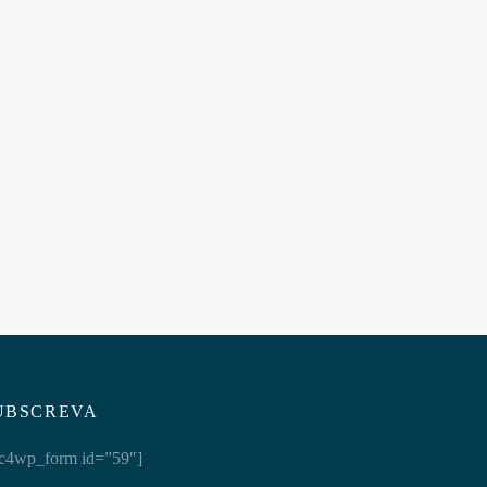
GA
ANEL PARA O PÉNIS SPARTAN
BATHMATE
€
8,95
Adicionar ao carrinho
UBSCREVA
c4wp_form id=”59″]