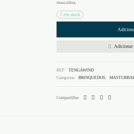
masculina.
1 em stock
Adiciona
Adicionar 
REF:
TENGAWIND
Categorias:
BRINQUEDOS
,
MASTURBAD
Compartilhar