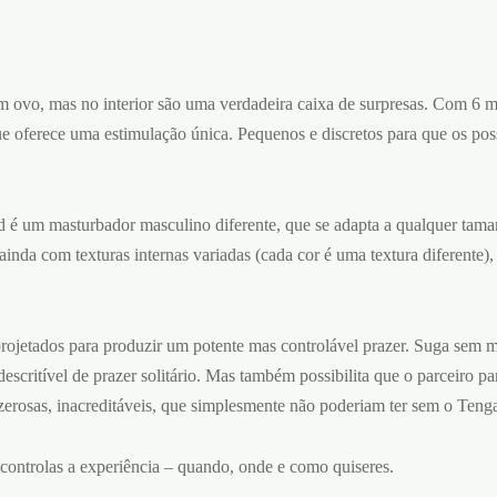
m ovo, mas no interior são uma verdadeira caixa de surpresas. Com 6 m
ue oferece uma estimulação única. Pequenos e discretos para que os pos
é um masturbador masculino diferente, que se adapta a qualquer tama
inda com texturas internas variadas (cada cor é uma textura diferente),
ojetados para produzir um potente mas controlável prazer. Suga sem 
scritível de prazer solitário. Mas também possibilita que o parceiro p
zerosas, inacreditáveis, que simplesmente não poderiam ter sem o Teng
ntrolas a experiência – quando, onde e como quiseres.