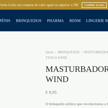
Portes Grátis em compras de valor igual ou superior a 59€
COMPRE AGORA
PÉNIS
BRINQUEDOS
PHARMA
BDSM
LINGERIE 
Início
/
BRINQUEDOS
/
MASTURBADOR
TENGA WIND
MASTURBADOR
WIND
€
9,95
O brinquedo erótico que revolucionou a