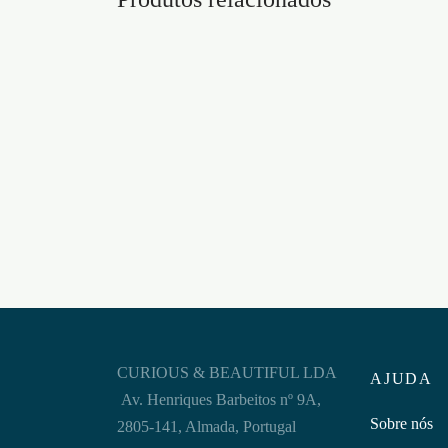
MASTURBADOR OVO TENGA
ANEL 
COOL EDITION EFEITO FRIO
BARB
€
9,95
€
8,95
Adicionar ao carrinho
Adicion
CURIOUS & BEAUTIFUL LDA
AJUDA
Av. Henriques Barbeitos nº 9A,
Sobre nós
2805-141, Almada, Portugal