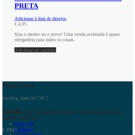
PRETA
Adicionar à lista de desejos
€
4,95
Seja o mestre ou o servo! Uma venda acetinada é quase
obrigatória para todos os casais.
Adicionar ao carrinho
Subscreva
[mc4wp_form id=”59″]
Ajuda
PALMATÓRIA RUBBER PADDLE FETISH FANTASY
SERIES PRETA
Sobre nós
Contactos
€
15,95
A minha conta