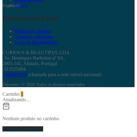
FAQ’s
Esgotado
Informação Legal
Política de cookies
Termos e condições
Livro de Reclamações
CURIOUS & BEAUTIFUL LDA
Av. Henriques Barbeitos nº 9A,
2805-141, Almada, Portugal
513225404
964601018
(chamada para a rede móvel nacional)
Discretus | © 2026 Todos os direitos reservados
Carrinho
0
Atualizando…
Nenhum produto no carrinho.
Continue comprando