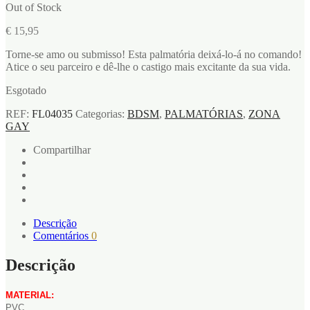
Out of Stock
€
15,95
Torne-se amo ou submisso! Esta palmatória deixá-lo-á no comando!
Atice o seu parceiro e dê-lhe o castigo mais excitante da sua vida.
Esgotado
REF:
FL04035
Categorias:
BDSM
,
PALMATÓRIAS
,
ZONA
GAY
Compartilhar
Descrição
Comentários
0
Descrição
MATERIAL:
PVC.