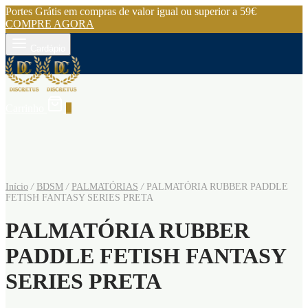
Portes Grátis em compras de valor igual ou superior a 59€
COMPRE AGORA
Cardápio
Carrinho
0
Início
/
BDSM
/
PALMATÓRIAS
/
PALMATÓRIA RUBBER PADDLE
FETISH FANTASY SERIES PRETA
PALMATÓRIA RUBBER
PADDLE FETISH FANTASY
SERIES PRETA