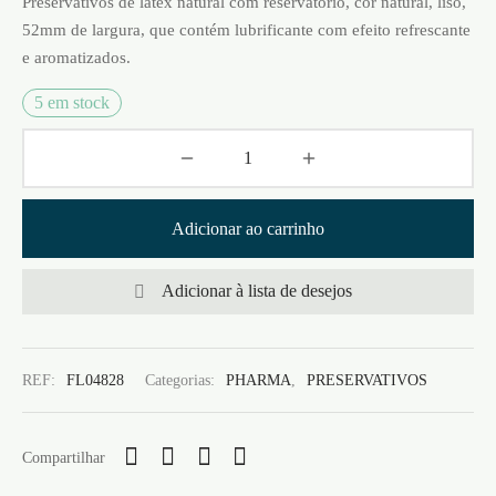
Preservativos de látex natural com reservatório, cor natural, liso,
52mm de largura, que contém lubrificante com efeito refrescante
e aromatizados.
5 em stock
Adicionar ao carrinho
Adicionar à lista de desejos
REF:
FL04828
Categorias:
PHARMA
,
PRESERVATIVOS
Compartilhar