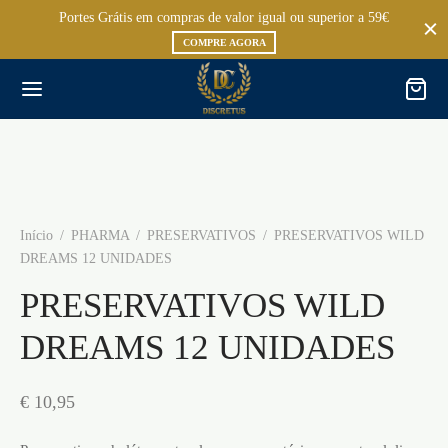
Portes Grátis em compras de valor igual ou superior a 59€
COMPRE AGORA
Início
/
PHARMA
/
PRESERVATIVOS
/
PRESERVATIVOS WILD
DREAMS 12 UNIDADES
PRESERVATIVOS WILD
DREAMS 12 UNIDADES
€
10,95