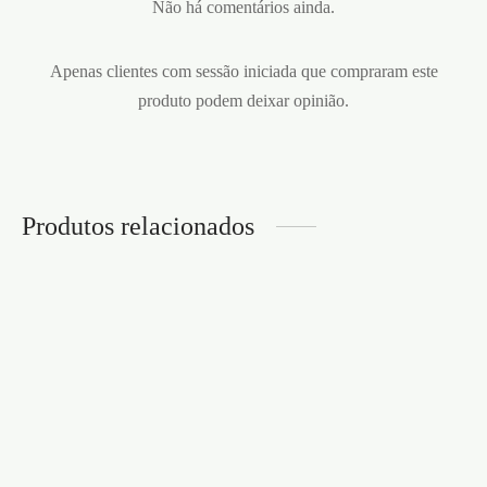
Não há comentários ainda.
Apenas clientes com sessão iniciada que compraram este
produto podem deixar opinião.
Produtos relacionados
CAIXA DE 144
PRESERVATIVOS
PRESERVATIVOS
DUREX SYNC 6
VERMELHOS
UNIDADES
MORANGO
€
13,95