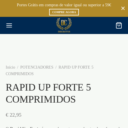
Portes Grátis em compras de valor igual ou superior a 59€
COMPRE AGORA
Início
/
POTENCIADORES
/
RAPID UP FORTE 5
COMPRIMIDOS
RAPID UP FORTE 5
COMPRIMIDOS
€
22,95