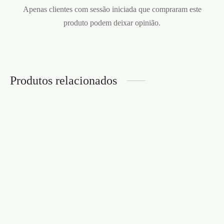
Apenas clientes com sessão iniciada que compraram este
produto podem deixar opinião.
Produtos relacionados
FAST ON 100 – 10un
FAST ON 100 – 5un –
SUBLINGUAL, AÇÃO
SUBLINGUAL, AÇÃO
RÁPIDA
RÁPIDA
€
36,95
€
22,95