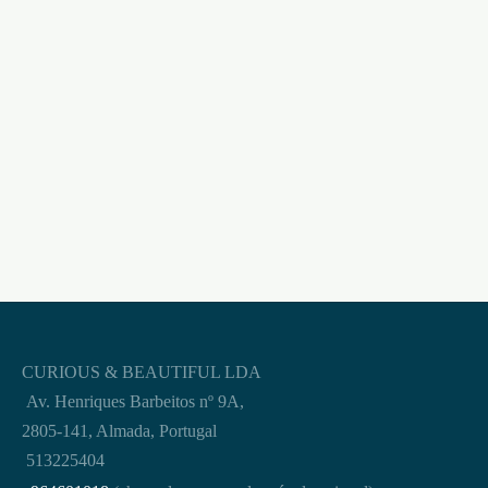
SUPER RED POWER –
VIGOUR 5200 mg
2un
SUPER STRONG
DELAY 10un
€
10,95
€
19,95
CURIOUS & BEAUTIFUL LDA
Av. Henriques Barbeitos nº 9A,
2805-141, Almada, Portugal
513225404