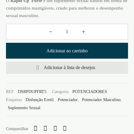
O
Rapid Up
Forte
é um suplemento sexual natural em forma de
comprimidos mastigáveis, criado para melhorar o desempenho
sexual masculino.
Adicionar ao carrinho
Adicionar à lista de desejos
REF:
DSRPDUPFRT5
Categoria:
POTENCIADORES
Etiquetas:
Disfunção Eretil
,
Potenciador
,
Potenciador Masculino
,
Suplemento Sexual
Compartilhar