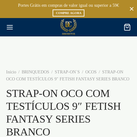
Portes Grátis em compras de valor igual ou superior a 59€
COMPRE AGORA
Início
/
BRINQUEDOS
/
STRAP-ON´S
/
OCOS
/
STRAP-ON
OCO COM TESTÍCULOS 9″ FETISH FANTASY SERIES BRANCO
STRAP-ON OCO COM
TESTÍCULOS 9″ FETISH
FANTASY SERIES
BRANCO