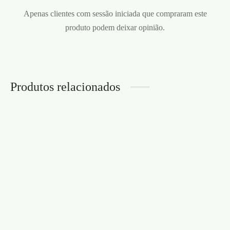
Apenas clientes com sessão iniciada que compraram este
produto podem deixar opinião.
Produtos relacionados
ANEL PARA O PÉNIS
ANEL VIBRATÓRIO
COM BALA
SWORDSMAN
VIBRATÓRIA
SATISFYER AZUL
BOOSTER CRUSHIOUS
€
33,95
€
4,95