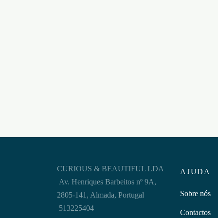
CONJUNTO DE ANÉIS PARA O
SET D
PÉNIS SONO Nº25 COCKRING
TRIP
SET PRETO
TRAN
€
11,95
€
4,95
Adicionar ao carrinho
Adicion
CURIOUS & BEAUTIFUL LDA
AJUDA
Av. Henriques Barbeitos nº 9A,
Sobre nós
2805-141, Almada, Portugal
513225404
Contactos