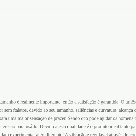
tamanho é realmente importante, então a satisfação é garantida. O arnês
r sem ftalatos, devido ao seu tamanho, saliências e curvatura, alcança
 para uma maior sensação de prazer. Sendo oco pode ajudar os homens c
a ereção para usá-lo. Devido a esta qualidade é o produto ideal tanto 
ndam experimentar algo diferente! A vibração é regulável através do co