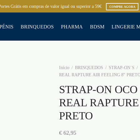
Portes Grátis em compras de valor igual ou superior a 59€
COMPRE AGORA
PÉNIS
BRINQUEDOS
PHARMA
BDSM
LINGERIE 
Início
/
BRINQUEDOS
/
STRAP-ON´S
/
REAL RAPTURE AIR FEELING 8″ PRET
STRAP-ON OCO
REAL RAPTURE 
PRETO
€
62,95