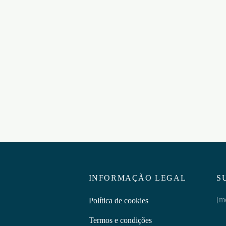
E ANÉIS PENIANOS
DALTONS CONJUNTO DE
LE BEAD
ANÉIS DE SILICONE PARA 
SPARENTES CRUSHIOUS
PÉNIS CRUSHIOUS
€
11,95
ar ao carrinho
Adicionar ao carrinho
INFORMAÇÃO LEGAL
S
[m
Política de cookies
Termos e condições