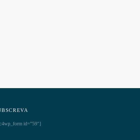
ANEL VIBRATÓRIO MAJESTIC
DUO SATISFYER PRETO
O
€
33,95
Adicionar ao carrinho
UBSCREVA
c4wp_form id=”59″]