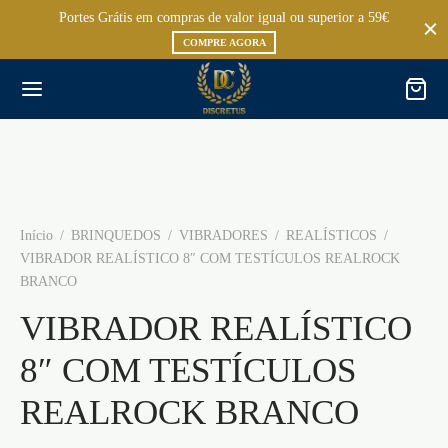
Portes Grátis em compras de valor igual ou superior a 59€
COMPRE AGORA
Início
/
BRINQUEDOS
/
VIBRADORES
/
REALÍSTICOS
/
VIBRADOR REALÍSTICO 8″ COM TESTÍCULOS REALROCK
BRANCO
VIBRADOR REALÍSTICO
8″ COM TESTÍCULOS
REALROCK BRANCO