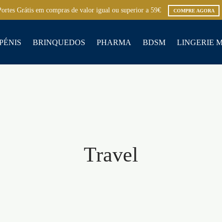
Portes Grátis em compras de valor igual ou superior a 59€
COMPRE AGORA
PÉNIS
BRINQUEDOS
PHARMA
BDSM
LINGERIE 
Travel