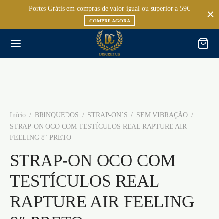
Portes Grátis em compras de valor igual ou superior a 59€
COMPRE AGORA
Início
/
BRINQUEDOS
/
STRAP-ON´S
/
SEM VIBRAÇÃO
/
STRAP-ON OCO COM TESTÍCULOS REAL RAPTURE AIR
FEELING 8″ PRETO
STRAP-ON OCO COM
TESTÍCULOS REAL
RAPTURE AIR FEELING