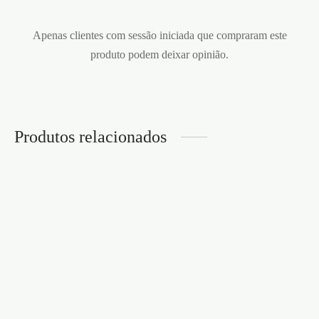
Apenas clientes com sessão iniciada que compraram este
produto podem deixar opinião.
Produtos relacionados
ANEL VIBRATÓRIO
POWER RING
SATISFYER
ANEL VIBRATÓRIO
€
33,95
COM APP E
BLUETOOTH ROYAL
ONE RING SATISFYER