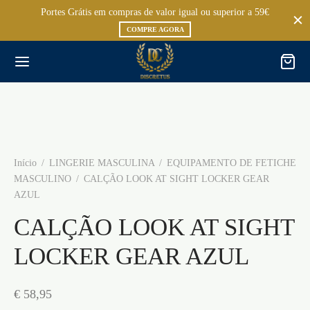
Portes Grátis em compras de valor igual ou superior a 59€
COMPRE AGORA
Início
/
LINGERIE MASCULINA
/
EQUIPAMENTO DE FETICHE
MASCULINO
/
CALÇÃO LOOK AT SIGHT LOCKER GEAR
AZUL
CALÇÃO LOOK AT SIGHT
LOCKER GEAR AZUL
€
58,95