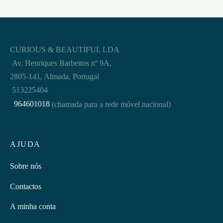
CURIOUS & BEAUTIFUL LDA
Av. Henriques Barbeitos nº 9A,
2805-141, Almada, Portugal
513225404
964601018
(chamada para a rede móvel nacional)
AJUDA
Sobre nós
Contactos
A minha conta