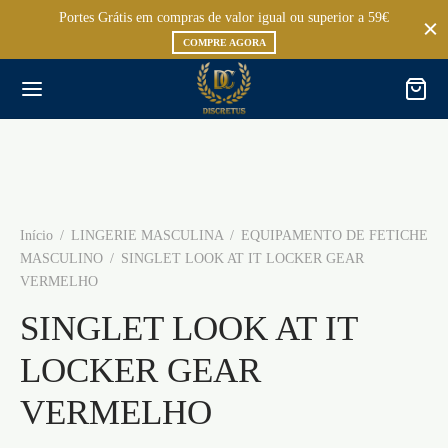
Portes Grátis em compras de valor igual ou superior a 59€
COMPRE AGORA
Início
/
LINGERIE MASCULINA
/
EQUIPAMENTO DE FETICHE
MASCULINO
/
SINGLET LOOK AT IT LOCKER GEAR
VERMELHO
SINGLET LOOK AT IT
LOCKER GEAR
VERMELHO