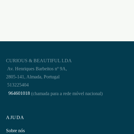
CURIOUS & BEAUTIFUL LDA
Av. Henriques Barbeitos nº 9A,
2805-141, Almada, Portugal
513225404
964601018
(chamada para a rede móvel nacional)
AJUDA
Sobre nós